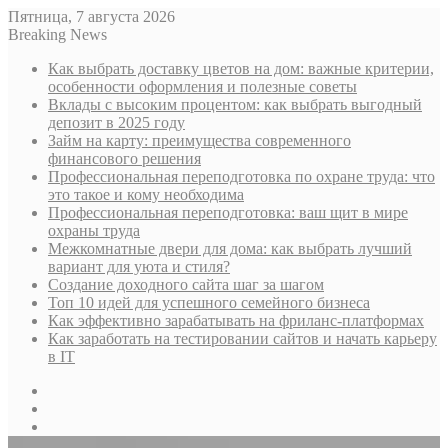
Пятница, 7 августа 2026
Breaking News
Как выбрать доставку цветов на дом: важные критерии,
особенности оформления и полезные советы
Вклады с высоким процентом: как выбрать выгодный
депозит в 2025 году
Займ на карту: преимущества современного
финансового решения
Профессиональная переподготовка по охране труда: что
это такое и кому необходима
Профессиональная переподготовка: ваш щит в мире
охраны труда
Межкомнатные двери для дома: как выбрать лучший
вариант для уюта и стиля?
Создание доходного сайта шаг за шагом
Топ 10 идей для успешного семейного бизнеса
Как эффективно зарабатывать на фриланс-платформах
Как заработать на тестировании сайтов и начать карьеру
в IT
Sidebar
Случайная
статья
Log
In