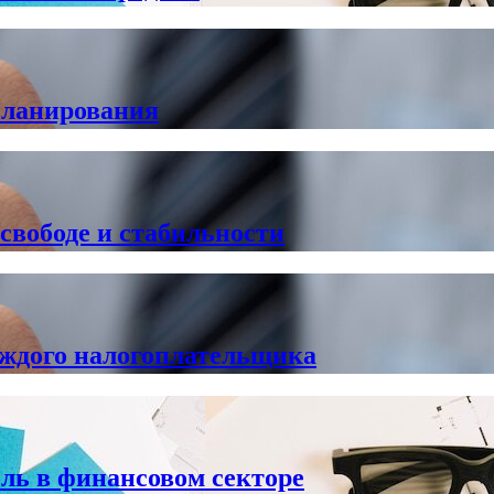
планирования
свободе и стабильности
аждого налогоплательщика
ль в финансовом секторе