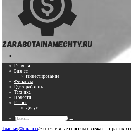
Поиск...
Главная
Бизнес
Инвестирование
Финансы
Где заработать
Техника
Новости
Разное
Досуг
Поиск...
Главная
/
Финансы
/
Эффективные способы избежать штрафов за