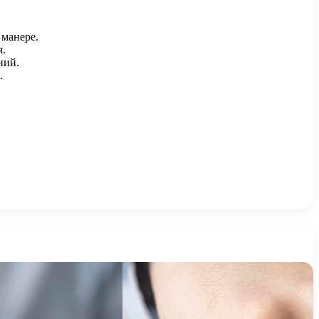
 манере.
я.
ний.
.