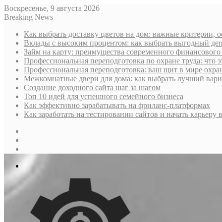
Воскресенье, 9 августа 2026
Breaking News
Как выбрать доставку цветов на дом: важные критерии, 
Вклады с высоким процентом: как выбрать выгодный деп
Займ на карту: преимущества современного финансового
Профессиональная переподготовка по охране труда: что э
Профессиональная переподготовка: ваш щит в мире охра
Межкомнатные двери для дома: как выбрать лучший вариа
Создание доходного сайта шаг за шагом
Топ 10 идей для успешного семейного бизнеса
Как эффективно зарабатывать на фриланс-платформах
Как заработать на тестировании сайтов и начать карьеру в
Sidebar
Случайная
статья
Log
In
Меню