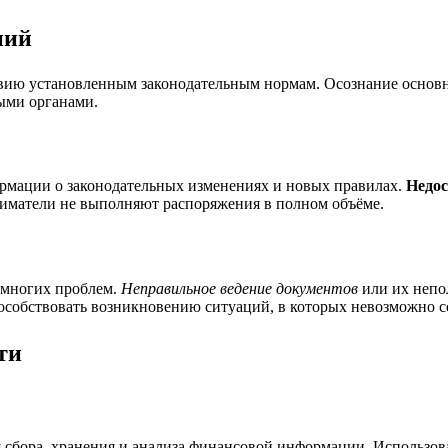
ний
вию установленным законодательным нормам. Осознание основн
ыми органами.
ормации о законодательных изменениях и новых правилах.
Недос
иниматели не выполняют распоряжения в полном объёме.
 многих проблем.
Неправильное ведение документов
или их непо
собствовать возникновению ситуаций, в которых невозможно со
ти
я сбора, хранения и анализа финансовой информации. Использ