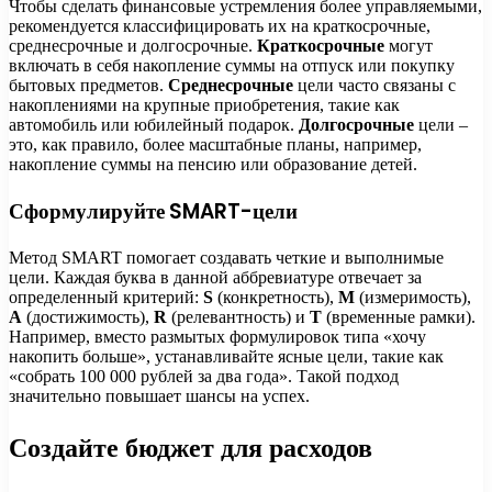
Чтобы сделать финансовые устремления более управляемыми,
рекомендуется классифицировать их на краткосрочные,
среднесрочные и долгосрочные.
Краткосрочные
могут
включать в себя накопление суммы на отпуск или покупку
бытовых предметов.
Среднесрочные
цели часто связаны с
накоплениями на крупные приобретения, такие как
автомобиль или юбилейный подарок.
Долгосрочные
цели –
это, как правило, более масштабные планы, например,
накопление суммы на пенсию или образование детей.
Сформулируйте SMART-цели
Метод SMART помогает создавать четкие и выполнимые
цели. Каждая буква в данной аббревиатуре отвечает за
определенный критерий:
S
(конкретность),
M
(измеримость),
A
(достижимость),
R
(релевантность) и
T
(временные рамки).
Например, вместо размытых формулировок типа «хочу
накопить больше», устанавливайте ясные цели, такие как
«собрать 100 000 рублей за два года». Такой подход
значительно повышает шансы на успех.
Создайте бюджет для расходов