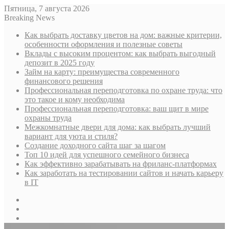
Пятница, 7 августа 2026
Breaking News
Как выбрать доставку цветов на дом: важные критерии,
особенности оформления и полезные советы
Вклады с высоким процентом: как выбрать выгодный
депозит в 2025 году
Займ на карту: преимущества современного
финансового решения
Профессиональная переподготовка по охране труда: что
это такое и кому необходима
Профессиональная переподготовка: ваш щит в мире
охраны труда
Межкомнатные двери для дома: как выбрать лучший
вариант для уюта и стиля?
Создание доходного сайта шаг за шагом
Топ 10 идей для успешного семейного бизнеса
Как эффективно зарабатывать на фриланс-платформах
Как заработать на тестировании сайтов и начать карьеру
в IT
Sidebar
Случайная
статья
Log
In