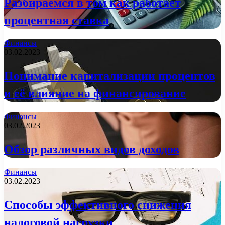
Разбираемся в том как работает
процентная ставка
Финансы
03.02.2023
Понимание капитализации процентов
и её влияние на финансирование
Финансы
03.02.2023
Обзор различных видов доходов
Финансы
03.02.2023
Способы эффективного снижения
налоговой нагрузки