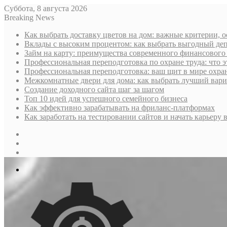
Суббота, 8 августа 2026
Breaking News
Как выбрать доставку цветов на дом: важные критерии, 
Вклады с высоким процентом: как выбрать выгодный деп
Займ на карту: преимущества современного финансового
Профессиональная переподготовка по охране труда: что э
Профессиональная переподготовка: ваш щит в мире охра
Межкомнатные двери для дома: как выбрать лучший вариа
Создание доходного сайта шаг за шагом
Топ 10 идей для успешного семейного бизнеса
Как эффективно зарабатывать на фриланс-платформах
Как заработать на тестировании сайтов и начать карьеру в
Sidebar
Случайная
статья
Log
In
Меню