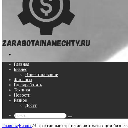
Поиск...
Главная
Бизнес
Инвестирование
Финансы
Где заработать
Техника
Новости
Разное
Досуг
Поиск...
Главная
/
Бизнес
/
Эффективные стратегии автоматизации бизнес