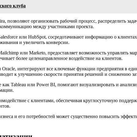
ского клуба
и Jira, позволяют организовать рабочий процесс, распределить з
 коммуникацию между участниками проекта.
 Salesforce или HubSpot, сосредотачивают информацию о клиента
живания и увеличить конверсии.
ailchimp или Marketo, предоставляет возможность управлять м
чивает более целенаправленное воздействие на клиентов.
или Oracle, интегрируют все ключевые функции предприятия в ед
иводит к улучшению скорости принятия решений и снижению зат
акие как Tableau или Power BI, помогают визуализировать и анали
мации.
имодействие с клиентами, обеспечивая круглосуточную поддерж
нтов.
знеса и его потребностей может существенно повысить эффекти
матизации