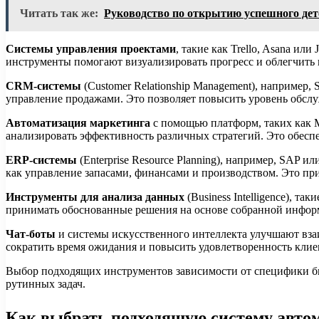
Читать так же:
Руководство по открытию успешного дет
Системы управления проектами
, такие как Trello, Asana ил
инструменты помогают визуализировать прогресс и облегчить
CRM-системы
(Customer Relationship Management), например,
управление продажами. Это позволяет повысить уровень обслу
Автоматизация маркетинга
с помощью платформ, таких как M
анализировать эффективность различных стратегий. Это обеспе
ERP-системы
(Enterprise Resource Planning), например, SAP 
как управление запасами, финансами и производством. Это пр
Инструменты для анализа данных
(Business Intelligence), т
принимать обоснованные решения на основе собранной инфор
Чат-боты
и системы искусственного интеллекта улучшают вза
сократить время ожидания и повысить удовлетворенность клие
Выбор подходящих инструментов зависимости от специфики би
рутинных задач.
Как выбрать подходящую систему авто