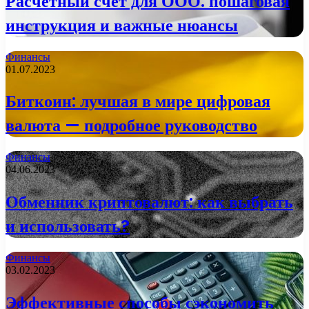
Расчетный счет для ООО: пошаговая
инструкция и важные нюансы
Финансы
01.07.2023
Биткоин: лучшая в мире цифровая
валюта — подробное руководство
Финансы
04.06.2023
Обменник криптовалют: как выбрать
и использовать?
Финансы
03.02.2023
Эффективные способы сэкономить