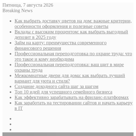
Пятница, 7 августа 2026
Breaking News
Как выбрать доставку цветов на дом: важные критерии,
особенности оформления и полезные советы
Вклады с высоким процентом: как выбрать выгодный
депозит в 2025 году
Займ на карту: преимущества современного
финансового решения
Профессиональная переподготовка по охране труда: что
это такое и кому необходима
Профессиональная переподготовка: ваш щит в мире
охраны труда
Межкомнатные двери для дома: как выбрать лучший
вариант для уюта и стиля?
Создание доходного сайта шаг за шагом
Топ 10 идей для успешного семейного бизнеса
Как эффективно зарабатывать на фриланс-платформах
Как заработать на тестировании сайтов и начать карьеру
в IT
Sidebar
Случайная
статья
Log
In