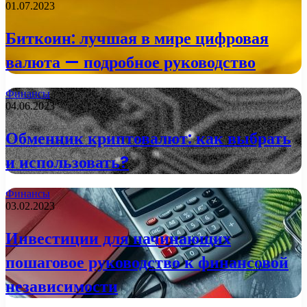
01.07.2023
Биткоин: лучшая в мире цифровая
валюта — подробное руководство
Финансы
04.06.2023
Обменник криптовалют: как выбрать
и использовать?
Финансы
03.02.2023
Инвестиции для начинающих
пошаговое руководство к финансовой
независимости