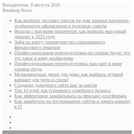
Воскресенье, 9 августа 2026
Breaking News
Как выбрать доставку цветов на дом: важные критерии,
особенности оформления и полезные советы
Вклады с высоким процентом: как выбрать выгодный
депозит в 2025 году
Займ на карту: преимущества современного
финансового решения
Профессиональная переподготовка по охране труда: что
это такое и кому необходима
Профессиональная переподготовка: ваш щит в мире
охраны труда
Межкомнатные двери для дома: как выбрать лучший
вариант для уюта и стиля?
Создание доходного сайта шаг за шагом
Топ 10 идей для успешного семейного бизнеса
Как эффективно зарабатывать на фриланс-платформах
Как заработать на тестировании сайтов и начать карьеру
в IT
Sidebar
Случайная
статья
Log
In