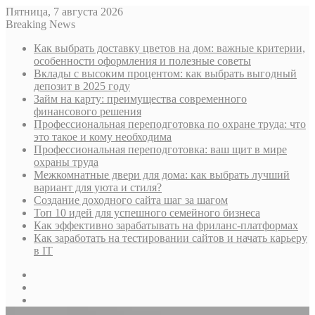
Пятница, 7 августа 2026
Breaking News
Как выбрать доставку цветов на дом: важные критерии,
особенности оформления и полезные советы
Вклады с высоким процентом: как выбрать выгодный
депозит в 2025 году
Займ на карту: преимущества современного
финансового решения
Профессиональная переподготовка по охране труда: что
это такое и кому необходима
Профессиональная переподготовка: ваш щит в мире
охраны труда
Межкомнатные двери для дома: как выбрать лучший
вариант для уюта и стиля?
Создание доходного сайта шаг за шагом
Топ 10 идей для успешного семейного бизнеса
Как эффективно зарабатывать на фриланс-платформах
Как заработать на тестировании сайтов и начать карьеру
в IT
Sidebar
Случайная
статья
Log
In