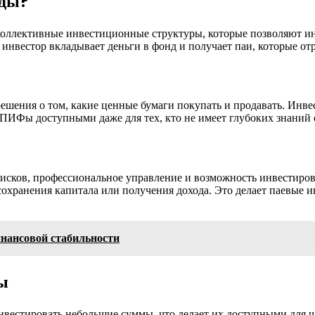
нды?
ллективные инвестиционные структуры, которые позволяют инв
инвестор вкладывает деньги в фонд и получает паи, которые от
шения о том, какие ценные бумаги покупать и продавать. Инве
ПИФы доступными даже для тех, кто не имеет глубоких знаний 
ков, профессиональное управление и возможность инвестиров
 сохранения капитала или получения дохода. Это делает паевы
нансовой стабильности
ы
естировать небольшие суммы, что делает их доступными для ш