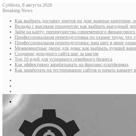
Суббота, 8 августа 2026
Breaking News
Как выбрать доставку цветов на дом: важные критерии, 
Вклады с высоким процентом: как выбрать выгодный деп
Займ на карту: преимущества современного финансового
Профессиональная переподготовка по охране труда: что э
Профессиональная переподготовка: ваш щит в мире охра
Межкомнатные двери для дома: как выбрать лучший вариа
Создание доходного сайта шаг за шагом
Топ 10 идей для успешного семейного бизнеса
Как эффективно зарабатывать на фриланс-платформах
Как заработать на тестировании сайтов и начать карьеру в
Sidebar
Случайная
статья
Log
In
Меню