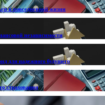
ги в повседневной жизни
инансовой независимости
нд для надежного будущего
го страхования