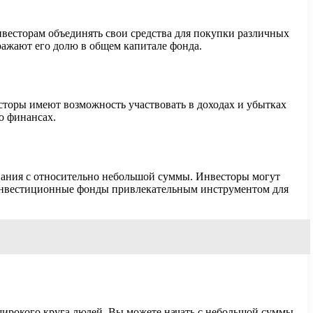
есторам объединять свои средства для покупки различных
ражают его долю в общем капитале фонда.
сторы имеют возможность участвовать в доходах и убытках
о финансах.
ания с относительно небольшой суммы. Инвесторы могут
е инвестиционные фонды привлекательным инструментом для
ирокого круга людей. Вы можете начать с небольшой суммы,