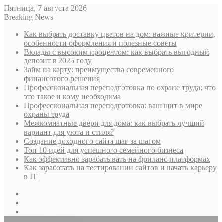
Пятница, 7 августа 2026
Breaking News
Как выбрать доставку цветов на дом: важные критерии,
особенности оформления и полезные советы
Вклады с высоким процентом: как выбрать выгодный
депозит в 2025 году
Займ на карту: преимущества современного
финансового решения
Профессиональная переподготовка по охране труда: что
это такое и кому необходима
Профессиональная переподготовка: ваш щит в мире
охраны труда
Межкомнатные двери для дома: как выбрать лучший
вариант для уюта и стиля?
Создание доходного сайта шаг за шагом
Топ 10 идей для успешного семейного бизнеса
Как эффективно зарабатывать на фриланс-платформах
Как заработать на тестировании сайтов и начать карьеру
в IT
Sidebar
Случайная
статья
Log
In