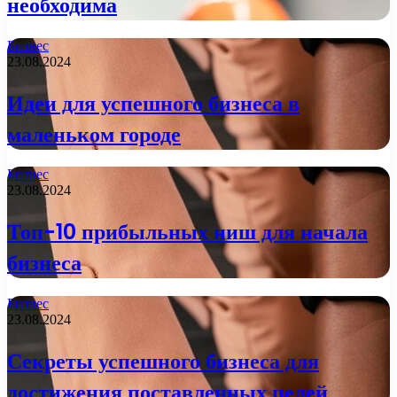
необходима
Бизнес
23.08.2024
Идеи для успешного бизнеса в
маленьком городе
Бизнес
23.08.2024
Топ-10 прибыльных ниш для начала
бизнеса
Бизнес
23.08.2024
Секреты успешного бизнеса для
достижения поставленных целей