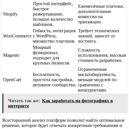
Простой интерфейс,
Ежемесячные платежи,
быстрое
дополнительные
Shopify
развертывание,
комиссии на
большое количество
транзакции.
шаблонов.
Гибкость, интеграция
Требует технических
WooCommerce
с WordPress,
знаний, зависит от
множество плагинов.
хостинга.
Мощный
Сложность
функционал,
Magento
использования, высокая
подходит для
стоимость разработки.
крупных бизнесов.
Ограниченная
Бесплатность,
масштабируемость,
OpenCart
простота настройки,
меньше модулей по
активное сообщество.
сравнению с
конкурентами.
Читать так же:
Как заработать на фотографиях в
интернете
Всесторонний анализ платформ позволит найти оптимальное
решение, которое будет отвечать конкретным требованиям и