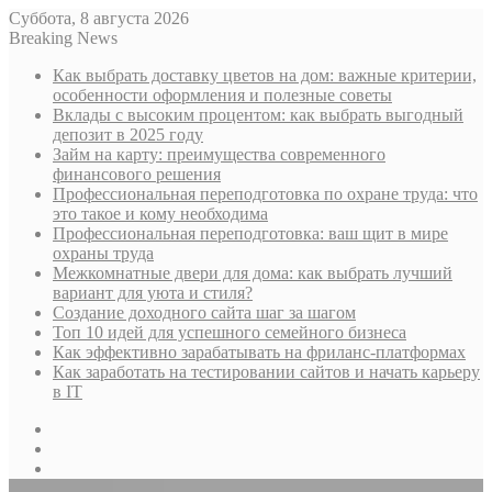
Суббота, 8 августа 2026
Breaking News
Как выбрать доставку цветов на дом: важные критерии,
особенности оформления и полезные советы
Вклады с высоким процентом: как выбрать выгодный
депозит в 2025 году
Займ на карту: преимущества современного
финансового решения
Профессиональная переподготовка по охране труда: что
это такое и кому необходима
Профессиональная переподготовка: ваш щит в мире
охраны труда
Межкомнатные двери для дома: как выбрать лучший
вариант для уюта и стиля?
Создание доходного сайта шаг за шагом
Топ 10 идей для успешного семейного бизнеса
Как эффективно зарабатывать на фриланс-платформах
Как заработать на тестировании сайтов и начать карьеру
в IT
Sidebar
Случайная
статья
Log
In