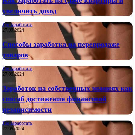
Как заработать на сдаче квартиры и
увеличить доход
Где заработать
27.09.2024
Способы заработка на перепродаже
товаров
Где заработать
27.09.2024
Заработок на собственных знаниях как
способ достижения финансовой
независимости
Где заработать
27.09.2024