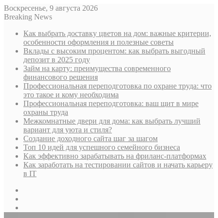
Воскресенье, 9 августа 2026
Breaking News
Как выбрать доставку цветов на дом: важные критерии,
особенности оформления и полезные советы
Вклады с высоким процентом: как выбрать выгодный
депозит в 2025 году
Займ на карту: преимущества современного
финансового решения
Профессиональная переподготовка по охране труда: что
это такое и кому необходима
Профессиональная переподготовка: ваш щит в мире
охраны труда
Межкомнатные двери для дома: как выбрать лучший
вариант для уюта и стиля?
Создание доходного сайта шаг за шагом
Топ 10 идей для успешного семейного бизнеса
Как эффективно зарабатывать на фриланс-платформах
Как заработать на тестировании сайтов и начать карьеру
в IT
Sidebar
Случайная
статья
Log
In