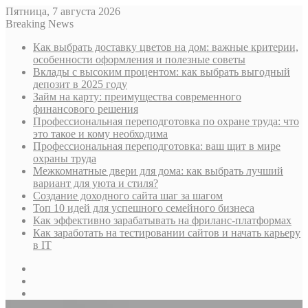
Пятница, 7 августа 2026
Breaking News
Как выбрать доставку цветов на дом: важные критерии,
особенности оформления и полезные советы
Вклады с высоким процентом: как выбрать выгодный
депозит в 2025 году
Займ на карту: преимущества современного
финансового решения
Профессиональная переподготовка по охране труда: что
это такое и кому необходима
Профессиональная переподготовка: ваш щит в мире
охраны труда
Межкомнатные двери для дома: как выбрать лучший
вариант для уюта и стиля?
Создание доходного сайта шаг за шагом
Топ 10 идей для успешного семейного бизнеса
Как эффективно зарабатывать на фриланс-платформах
Как заработать на тестировании сайтов и начать карьеру
в IT
Sidebar
Случайная
статья
Log
In