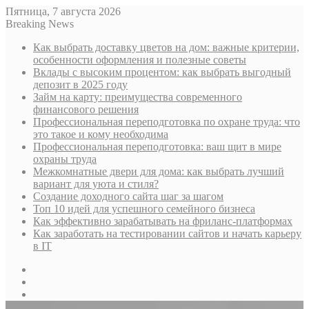
Пятница, 7 августа 2026
Breaking News
Как выбрать доставку цветов на дом: важные критерии,
особенности оформления и полезные советы
Вклады с высоким процентом: как выбрать выгодный
депозит в 2025 году
Займ на карту: преимущества современного
финансового решения
Профессиональная переподготовка по охране труда: что
это такое и кому необходима
Профессиональная переподготовка: ваш щит в мире
охраны труда
Межкомнатные двери для дома: как выбрать лучший
вариант для уюта и стиля?
Создание доходного сайта шаг за шагом
Топ 10 идей для успешного семейного бизнеса
Как эффективно зарабатывать на фриланс-платформах
Как заработать на тестировании сайтов и начать карьеру
в IT
Sidebar
Случайная
статья
Log
In