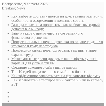
Воскресенье, 9 августа 2026
Breaking News
Как выбрать доставку цветов на дом: важные критерии,
особенности оформления и полезные советы
Вклады с высоким процентом: как выбрать выгодный
депозит в 2025 году
Займ на карту: преимущества современного
финансового решения
Профессиональная переподготовка по охране труда: что
это такое и кому необходима
Профессиональная переподготовка: ваш щит в мире
охраны труда
Межкомнатные двери для дома: как выбрать лучший
вариант для уюта и стиля?
Создание доходного сайта шаг за шагом
Топ 10 идей для успешного семейного бизнеса
Как эффективно зарабатывать на фриланс-платформах
Как заработать на тестировании сайтов и начать карьеру
в IT
Sidebar
Случайная
статья
Log
In