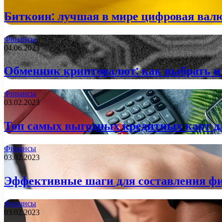
Биткоин: лучшая в мире цифровая валю
Финансы
04.06.2023
Обменник криптовалют: как выбрать и
Финансы
03.02.2023
Топ самых выгодных кредитных карт д
Финансы
03.02.2023
Эффективные шаги для составления фи
Финансы
03.02.2023