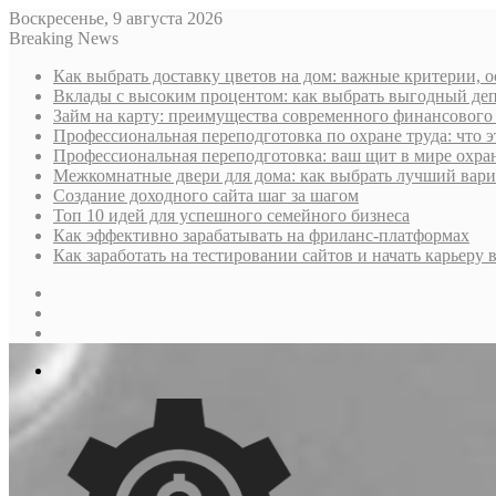
Воскресенье, 9 августа 2026
Breaking News
Как выбрать доставку цветов на дом: важные критерии, 
Вклады с высоким процентом: как выбрать выгодный деп
Займ на карту: преимущества современного финансового
Профессиональная переподготовка по охране труда: что э
Профессиональная переподготовка: ваш щит в мире охра
Межкомнатные двери для дома: как выбрать лучший вариа
Создание доходного сайта шаг за шагом
Топ 10 идей для успешного семейного бизнеса
Как эффективно зарабатывать на фриланс-платформах
Как заработать на тестировании сайтов и начать карьеру в
Sidebar
Случайная
статья
Log
In
Меню