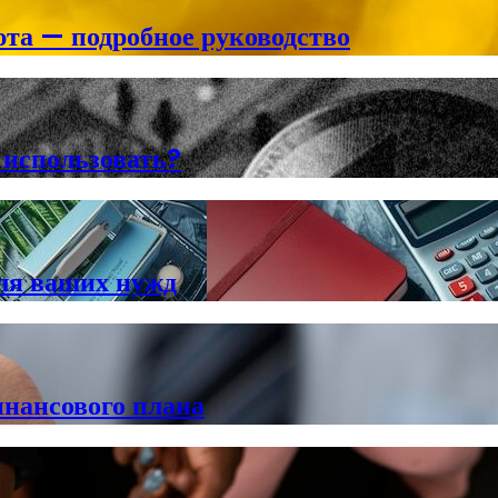
та — подробное руководство
 использовать?
ля ваших нужд
нансового плана