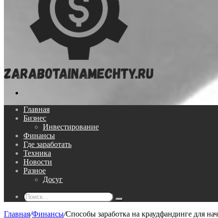
Поиск...
Главная
Бизнес
Инвестирование
Финансы
Где заработать
Техника
Новости
Разное
Досуг
Поиск...
Главная
/
Финансы
/
Способы заработка на краудфандинге для н