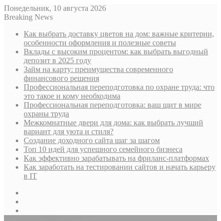
Понедельник, 10 августа 2026
Breaking News
Как выбрать доставку цветов на дом: важные критерии,
особенности оформления и полезные советы
Вклады с высоким процентом: как выбрать выгодный
депозит в 2025 году
Займ на карту: преимущества современного
финансового решения
Профессиональная переподготовка по охране труда: что
это такое и кому необходима
Профессиональная переподготовка: ваш щит в мире
охраны труда
Межкомнатные двери для дома: как выбрать лучший
вариант для уюта и стиля?
Создание доходного сайта шаг за шагом
Топ 10 идей для успешного семейного бизнеса
Как эффективно зарабатывать на фриланс-платформах
Как заработать на тестировании сайтов и начать карьеру
в IT
Sidebar
Случайная
статья
Log
In