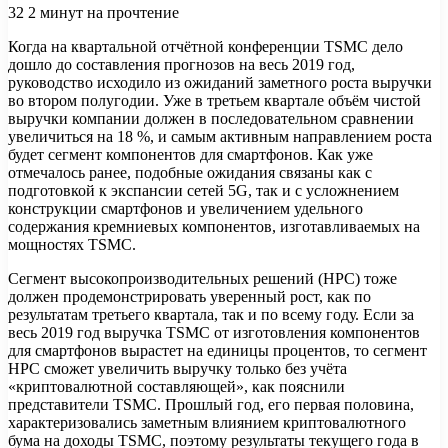
32
2 минут на прочтение
Когда на квартальной отчётной конференции TSMC дело
дошло до составления прогнозов на весь 2019 год,
руководство исходило из ожиданий заметного роста выручки
во втором полугодии. Уже в третьем квартале объём чистой
выручки компании должен в последовательном сравнении
увеличиться на 18 %, и самым активным направлением роста
будет сегмент компонентов для смартфонов. Как уже
отмечалось ранее, подобные ожидания связаны как с
подготовкой к экспансии сетей 5G, так и с усложнением
конструкции смартфонов и увеличением удельного
содержания кремниевых компонентов, изготавливаемых на
мощностях TSMC.
Сегмент высокопроизводительных решений (HPC) тоже
должен продемонстрировать уверенный рост, как по
результатам третьего квартала, так и по всему году. Если за
весь 2019 год выручка TSMC от изготовления компонентов
для смартфонов вырастет на единицы процентов, то сегмент
HPC сможет увеличить выручку только без учёта
«криптовалютной составляющей», как пояснили
представители TSMC. Прошлый год, его первая половина,
характеризовались заметным влиянием криптовалютного
бума на доходы TSMC, поэтому результаты текущего года в