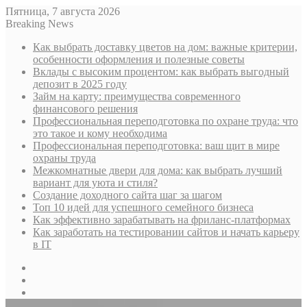
Пятница, 7 августа 2026
Breaking News
Как выбрать доставку цветов на дом: важные критерии,
особенности оформления и полезные советы
Вклады с высоким процентом: как выбрать выгодный
депозит в 2025 году
Займ на карту: преимущества современного
финансового решения
Профессиональная переподготовка по охране труда: что
это такое и кому необходима
Профессиональная переподготовка: ваш щит в мире
охраны труда
Межкомнатные двери для дома: как выбрать лучший
вариант для уюта и стиля?
Создание доходного сайта шаг за шагом
Топ 10 идей для успешного семейного бизнеса
Как эффективно зарабатывать на фриланс-платформах
Как заработать на тестировании сайтов и начать карьеру
в IT
Sidebar
Случайная
статья
Log
In