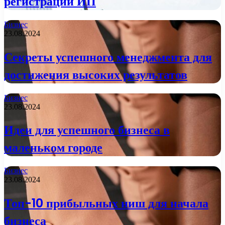
регистрации ИП
Бизнес
23.08.2024
Секреты успешного менеджмента для
достижения высоких результатов
Бизнес
23.08.2024
Идеи для успешного бизнеса в
маленьком городе
Бизнес
23.08.2024
Топ-10 прибыльных ниш для начала
бизнеса