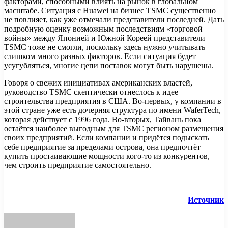
факторами, способными влиять на рынок в глобальном
масштабе. Ситуация с Huawei на бизнес TSMC существенно
не повлияет, как уже отмечали представители последней. Дать
подробную оценку возможным последствиям «торговой
войны» между Японией и Южной Кореей представители
TSMC тоже не смогли, поскольку здесь нужно учитывать
слишком много разных факторов. Если ситуация будет
усугубляться, многие цепи поставок могут быть нарушены.
Говоря о свежих инициативах американских властей,
руководство TSMC скептически отнеслось к идее
строительства предприятия в США. Во-первых, у компании в
этой стране уже есть дочерняя структура по имени WaferTech,
которая действует с 1996 года. Во-вторых, Тайвань пока
остаётся наиболее выгодным для TSMC регионом размещения
своих предприятий. Если компании и придётся подыскать
себе предприятие за пределами острова, она предпочтёт
купить простаивающие мощности кого-то из конкурентов,
чем строить предприятие самостоятельно.
Источник