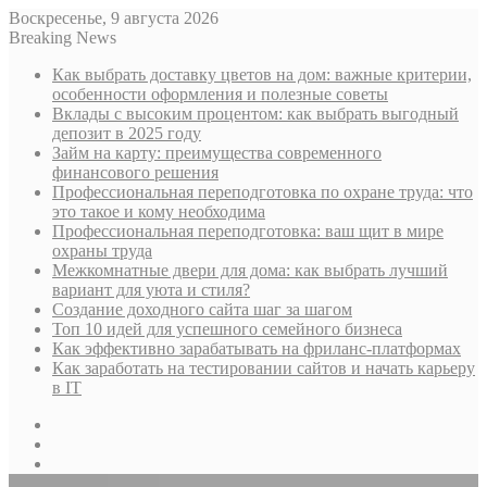
Воскресенье, 9 августа 2026
Breaking News
Как выбрать доставку цветов на дом: важные критерии,
особенности оформления и полезные советы
Вклады с высоким процентом: как выбрать выгодный
депозит в 2025 году
Займ на карту: преимущества современного
финансового решения
Профессиональная переподготовка по охране труда: что
это такое и кому необходима
Профессиональная переподготовка: ваш щит в мире
охраны труда
Межкомнатные двери для дома: как выбрать лучший
вариант для уюта и стиля?
Создание доходного сайта шаг за шагом
Топ 10 идей для успешного семейного бизнеса
Как эффективно зарабатывать на фриланс-платформах
Как заработать на тестировании сайтов и начать карьеру
в IT
Sidebar
Случайная
статья
Log
In