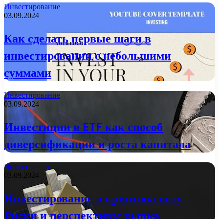
Инвестирование
03.09.2024
Как сделать первые шаги в
инвестировании с небольшими
суммами
Инвестирование
03.09.2024
Инвестиции в ETF как способ
диверсификации и роста капитала
Инвестирование
03.09.2024
Инвестирование в криптовалюту
Риски и перспективы рынка