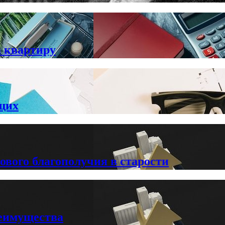
 квартиру
щих
ового благополучия в старости
реимущества