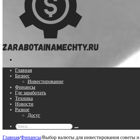
Поиск...
Главная
Бизнес
Инвестирование
Финансы
Где заработать
Техника
Новости
Разное
Досуг
Поиск...
Главная
/
Финансы
/
Выбор валюты для инвестирования советы и