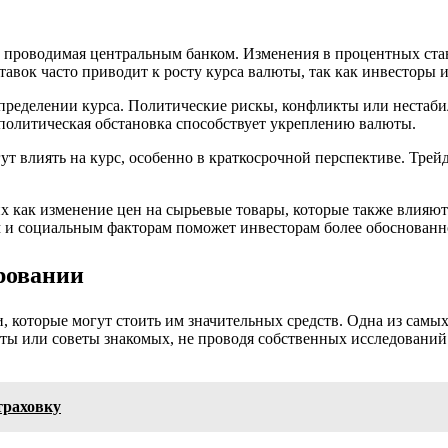
, проводимая центральным банком. Изменения в процентных ста
ставок часто приводит к росту курса валюты, так как инвесторы
пределении курса. Политические рискы, конфликты или нестабиль
политическая обстановка способствует укреплению валюты.
т влиять на курс, особенно в краткосрочной перспективе. Тре
их как изменение цен на сырьевые товары, которые также влияю
 и социальным факторам поможет инвесторам более обоснованн
ровании
которые могут стоить им значительных средств. Одна из самых
 или советы знакомых, не проводя собственных исследований. Э
траховку