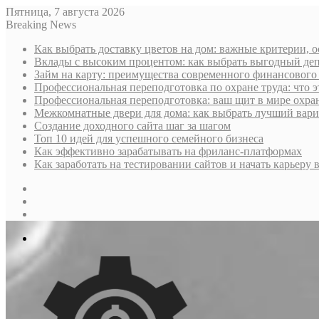
Пятница, 7 августа 2026
Breaking News
Как выбрать доставку цветов на дом: важные критерии, 
Вклады с высоким процентом: как выбрать выгодный деп
Займ на карту: преимущества современного финансового
Профессиональная переподготовка по охране труда: что э
Профессиональная переподготовка: ваш щит в мире охра
Межкомнатные двери для дома: как выбрать лучший вариа
Создание доходного сайта шаг за шагом
Топ 10 идей для успешного семейного бизнеса
Как эффективно зарабатывать на фриланс-платформах
Как заработать на тестировании сайтов и начать карьеру в
Sidebar
Случайная
статья
Log
In
Меню