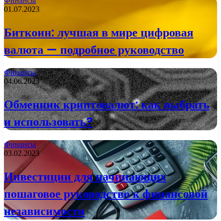
Финансы
01.07.2023
Биткоин: лучшая в мире цифровая
валюта — подробное руководство
Финансы
04.06.2023
Обменник криптовалют: как выбрать
и использовать?
Финансы
03.02.2023
Инвестиции для начинающих
пошаговое руководство к финансовой
независимости