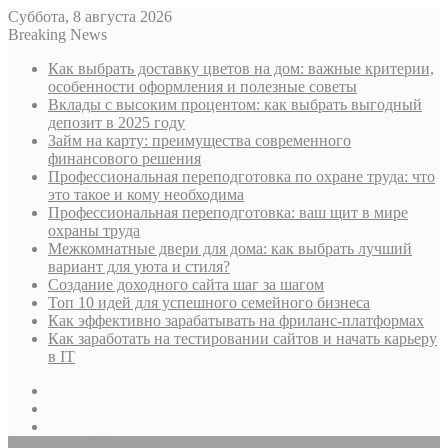
Суббота, 8 августа 2026
Breaking News
Как выбрать доставку цветов на дом: важные критерии,
особенности оформления и полезные советы
Вклады с высоким процентом: как выбрать выгодный
депозит в 2025 году
Займ на карту: преимущества современного
финансового решения
Профессиональная переподготовка по охране труда: что
это такое и кому необходима
Профессиональная переподготовка: ваш щит в мире
охраны труда
Межкомнатные двери для дома: как выбрать лучший
вариант для уюта и стиля?
Создание доходного сайта шаг за шагом
Топ 10 идей для успешного семейного бизнеса
Как эффективно зарабатывать на фриланс-платформах
Как заработать на тестировании сайтов и начать карьеру
в IT
Sidebar
Случайная
статья
Log
In