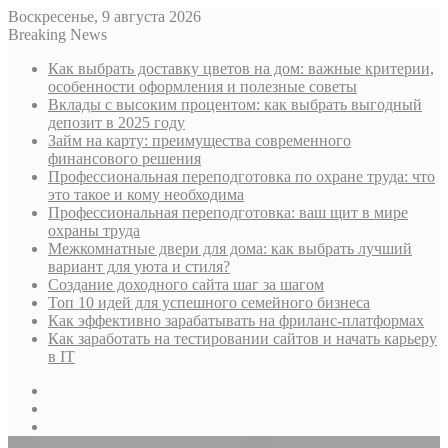
Воскресенье, 9 августа 2026
Breaking News
Как выбрать доставку цветов на дом: важные критерии,
особенности оформления и полезные советы
Вклады с высоким процентом: как выбрать выгодный
депозит в 2025 году
Займ на карту: преимущества современного
финансового решения
Профессиональная переподготовка по охране труда: что
это такое и кому необходима
Профессиональная переподготовка: ваш щит в мире
охраны труда
Межкомнатные двери для дома: как выбрать лучший
вариант для уюта и стиля?
Создание доходного сайта шаг за шагом
Топ 10 идей для успешного семейного бизнеса
Как эффективно зарабатывать на фриланс-платформах
Как заработать на тестировании сайтов и начать карьеру
в IT
Sidebar
Случайная
статья
Log
In