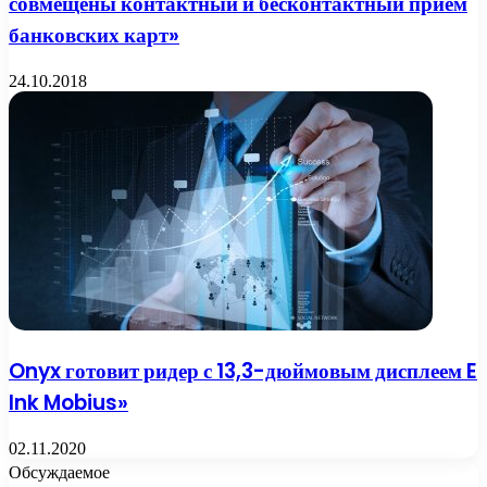
совмещены контактный и бесконтактный приём
банковских карт»
24.10.2018
Onyx готовит ридер с 13,3-дюймовым дисплеем E
Ink Mobius»
02.11.2020
Обсуждаемое