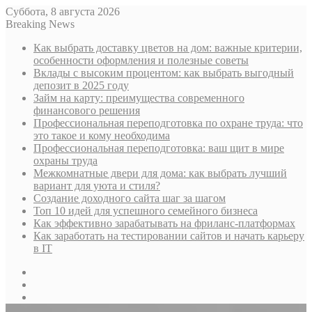
Суббота, 8 августа 2026
Breaking News
Как выбрать доставку цветов на дом: важные критерии,
особенности оформления и полезные советы
Вклады с высоким процентом: как выбрать выгодный
депозит в 2025 году
Займ на карту: преимущества современного
финансового решения
Профессиональная переподготовка по охране труда: что
это такое и кому необходима
Профессиональная переподготовка: ваш щит в мире
охраны труда
Межкомнатные двери для дома: как выбрать лучший
вариант для уюта и стиля?
Создание доходного сайта шаг за шагом
Топ 10 идей для успешного семейного бизнеса
Как эффективно зарабатывать на фриланс-платформах
Как заработать на тестировании сайтов и начать карьеру
в IT
Sidebar
Случайная
статья
Log
In