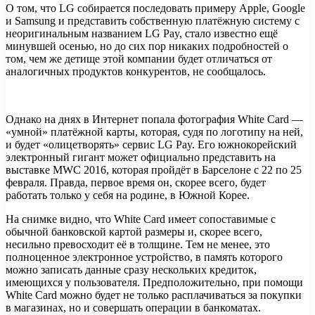
О том, что LG собирается последовать примеру Apple, Google
и Samsung и представить собственную платёжную систему с
неоригинальным названием LG Pay, стало известно ещё
минувшей осенью, но до сих пор никаких подробностей о
том, чем же детище этой компании будет отличаться от
аналогичных продуктов конкурентов, не сообщалось.
Однако на днях в Интернет попала фотография White Card —
«умной» платёжной карты, которая, судя по логотипу на ней,
и будет «олицетворять» сервис LG Pay. Его южнокорейский
электронный гигант может официально представить на
выставке MWC 2016, которая пройдёт в Барселоне с 22 по 25
февраля. Правда, первое время он, скорее всего, будет
работать только у себя на родине, в Южной Корее.
На снимке видно, что White Card имеет сопоставимые с
обычной банковской картой размеры и, скорее всего,
несильно превосходит её в толщине. Тем не менее, это
полноценное электронное устройство, в память которого
можно записать данные сразу нескольких кредиток,
имеющихся у пользователя. Предположительно, при помощи
White Card можно будет не только расплачиваться за покупки
в магазинах, но и совершать операции в банкоматах.