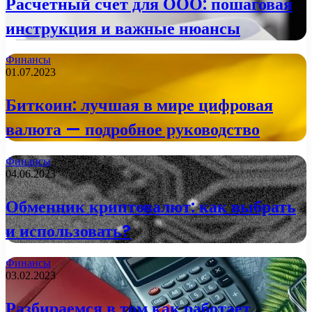
Расчетный счет для ООО: пошаговая
инструкция и важные нюансы
Финансы
01.07.2023
Биткоин: лучшая в мире цифровая
валюта — подробное руководство
Финансы
04.06.2023
Обменник криптовалют: как выбрать
и использовать?
Финансы
03.02.2023
Разбираемся в том как работает