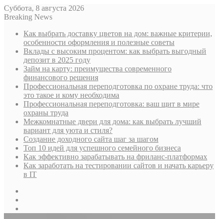
Суббота, 8 августа 2026
Breaking News
Как выбрать доставку цветов на дом: важные критерии,
особенности оформления и полезные советы
Вклады с высоким процентом: как выбрать выгодный
депозит в 2025 году
Займ на карту: преимущества современного
финансового решения
Профессиональная переподготовка по охране труда: что
это такое и кому необходима
Профессиональная переподготовка: ваш щит в мире
охраны труда
Межкомнатные двери для дома: как выбрать лучший
вариант для уюта и стиля?
Создание доходного сайта шаг за шагом
Топ 10 идей для успешного семейного бизнеса
Как эффективно зарабатывать на фриланс-платформах
Как заработать на тестировании сайтов и начать карьеру
в IT
Sidebar
Случайная
статья
Log
In