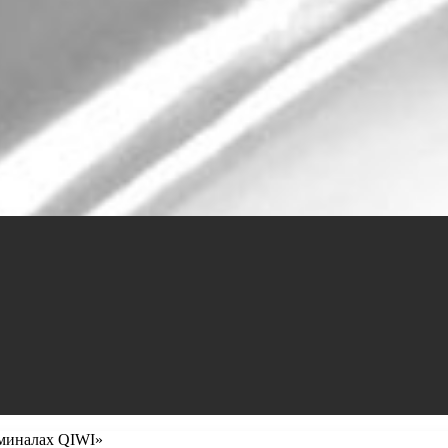
рминалах QIWI»