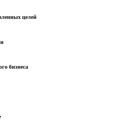
вленных целей
ки
го бизнеса
е