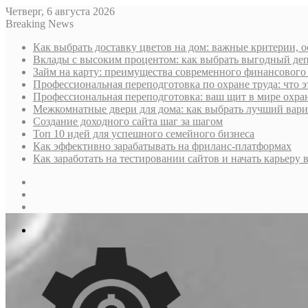
Четверг, 6 августа 2026
Breaking News
Как выбрать доставку цветов на дом: важные критерии, 
Вклады с высоким процентом: как выбрать выгодный деп
Займ на карту: преимущества современного финансового
Профессиональная переподготовка по охране труда: что э
Профессиональная переподготовка: ваш щит в мире охра
Межкомнатные двери для дома: как выбрать лучший вариа
Создание доходного сайта шаг за шагом
Топ 10 идей для успешного семейного бизнеса
Как эффективно зарабатывать на фриланс-платформах
Как заработать на тестировании сайтов и начать карьеру в
Sidebar
Случайная
статья
Log
In
Меню