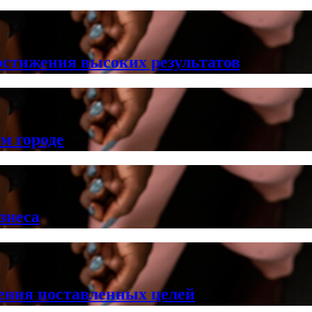
остижения высоких результатов
м городе
знеса
ения поставленных целей