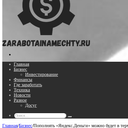
Поиск...
Главная
Бизнес
Инвестирование
Финансы
Где заработать
Техника
Новости
Разное
Досуг
Поиск...
Главная
/
Бизнес
/
Пополнять «Яндекс.Деньги» можно будет в те