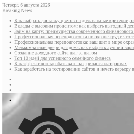
Четверг, 6 августа 2026
Breaking News
Как выбрать доставку цветов на дом: важные критерии, 
Вклады с высоким процентом: как выбрать выгодный деп
Займ на карту: преимущества современного финансового
Профессиональная переподготовка по охране труда: что э
Профессиональная переподготовка: ваш щит в мире охра
Межкомнатные двери для дома: как выбрать лучший вариа
Создание доходного сайта шаг за шагом
Топ 10 идей для успешного семейного бизнеса
Как эффективно зарабатывать на фриланс-платформах
Как заработать на тестировании сайтов и начать карьеру в
Sidebar
Случайная
статья
Log
In
Меню