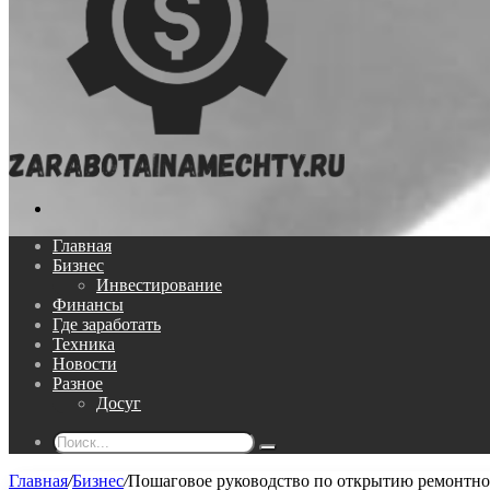
Поиск...
Главная
Бизнес
Инвестирование
Финансы
Где заработать
Техника
Новости
Разное
Досуг
Поиск...
Главная
/
Бизнес
/
Пошаговое руководство по открытию ремонтно