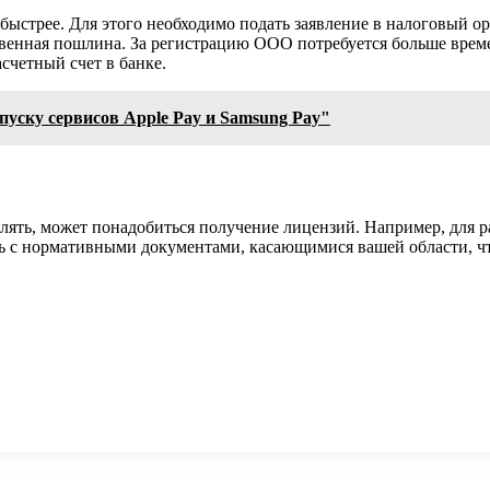
ыстрее. Для этого необходимо подать заявление в налоговый ор
венная пошлина. За регистрацию ООО потребуется больше време
счетный счет в банке.
пуску сервисов Apple Pay и Samsung Pay"
влять, может понадобиться получение лицензий. Например, для р
ь с нормативными документами, касающимися вашей области, чт