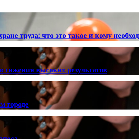
ране труда: что это такое и кому необхо
остижения высоких результатов
м городе
знеса