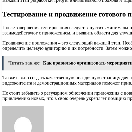
Каждый этап разработки требует внимательного подхода и тщат
Тестирование и продвижение готового 
После завершения тестирования следует запустить минимально
взаимодействуют с приложением, и выявить области для улучш
Продвижение приложения – это следующий важный этап. Необхо
определить целевую аудиторию и их потребности. Затем можно
Читать так же:
Как правильно организовать мероприяти
Также важно создать качественную посадочную страницу для п
видеоконтента и демонстрационных материалов поможет привл
Не стоит забывать о регулярном обновлении приложения с но
привлечению новых, что в свою очередь укрепляет позицию п