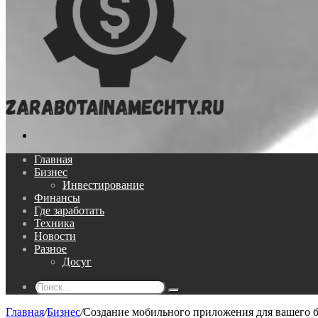
Поиск...
Главная
Бизнес
Инвестирование
Финансы
Где заработать
Техника
Новости
Разное
Досуг
Поиск...
Главная
/
Бизнес
/
Создание мобильного приложения для вашего б