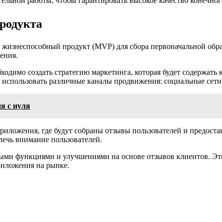
ельной работы, чтобы гарантировать высокое качество конечног
продукта
 жизнеспособный продукт (MVP) для сбора первоначальной обрат
ения.
димо создать стратегию маркетинга, которая будет содержать 
 использовать различные каналы продвижения: социальные сети,
я с нуля
риложения, где будут собраны отзывы пользователей и предост
ечь внимание пользователей.
выми функциями и улучшениями на основе отзывов клиентов. Э
риложения на рынке.