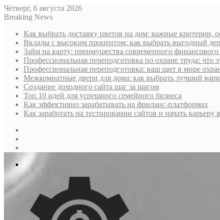
Четверг, 6 августа 2026
Breaking News
Как выбрать доставку цветов на дом: важные критерии, 
Вклады с высоким процентом: как выбрать выгодный деп
Займ на карту: преимущества современного финансового
Профессиональная переподготовка по охране труда: что э
Профессиональная переподготовка: ваш щит в мире охра
Межкомнатные двери для дома: как выбрать лучший вариа
Создание доходного сайта шаг за шагом
Топ 10 идей для успешного семейного бизнеса
Как эффективно зарабатывать на фриланс-платформах
Как заработать на тестировании сайтов и начать карьеру в
Sidebar
Случайная
статья
Log
In
Меню